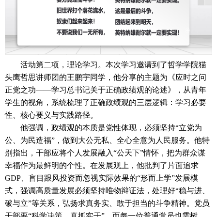
活动第二项，理论学习。本次学习邀请到了哲学学院猫
头鹰哲思讲师团的王鹏宇同学，他分享的主题为《应时之问
正党之功——学习总书记关于正确政绩观的论述》，从青年
学生的视角，系统梳理了正确政绩观的三层逻辑：学习必要
性、核心要义与实践路径。
他强调，政绩观的本质是党性体现，必须坚持“立党为
公、为民造福”，做到大公无私、全心全意为人民服务。他特
别指出，干部应将个人发展融入“公天下”情怀，把为群众谋
幸福作为最鲜明的个性。在发展观上，他批判了片面追求
GDP、盲目跟风投资而忽视实际效果的“形而上学”发展模
式，强调高质量发展必须坚持唯物辩证法，处理好“稳与进、
破与立”等关系，弘扬求真务实、敢于担当的斗争精神。党员
干部要“科学决策，真抓实干”，而每一位普通党员也需树