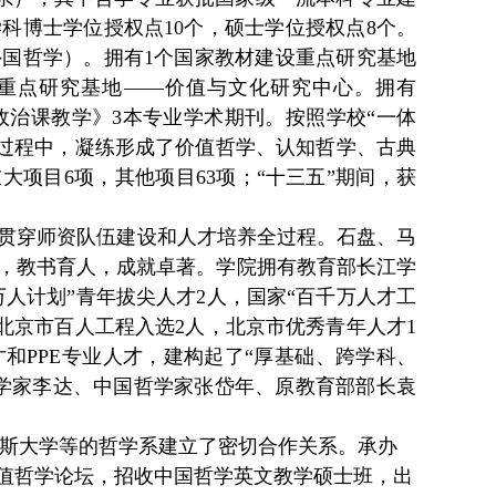
学科博士学位授权
点10个
，硕士学位授权点8个。
外国哲学）。
拥有1个国家教材建设重点研究基地
学重点研究基地——价值与文化研究中心。拥有
政治课教学》3本专业学术期刊。按照学校“一体
展过程中，凝练形成了价值哲学、认知哲学、古典
大项目6项，其他项目63项；“十三五”期间，获
贯穿师资队伍建设和人才培养全过程。
石盘、马
，教书育人，成就卓著。学
院
拥有
教育部
长江学
万人计划”青年拔尖人才
2
人
，
国家“百千万人才工
，北京市百人工程入选2人，北京市优秀青年人才1
和PPE专业人才，建构起了“厚基础、跨学科、
学家李达、中国哲学家张岱年、原教育部部长袁
斯大学等的哲学系建立了密切合作关系。承办
值哲学论坛，招收中国哲学英文教学硕士班，出