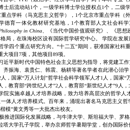
博士后流动站1个，一级学科博士学位授权点1个，二级
家重点学科（马克思主义哲学），1个北京市重点学科（
学德育一体化教材研究基地，1个教育部人文社会科
 Philosophy in China
、《当代中国价值观研究》、《思想
学格局，在珠海校区设有国际哲学研究中心。 学院在发
哲学四个重点研究方向。“十二五”期间，获准国家社科重
重大项目7项，其他项目89项。
习近平新时代中国特色社会主义思想为指导，将党建工作
、齐振海、袁贵仁、韩震、杨耕等著名学者
在此潜心治学
2
人，国家“万人计划”哲学社会科学领军人才
1
人，国家“
人，教育部“跨世纪人才”2人，教育部“新世纪人才”9人
学院实施卓越人才培养战略，致力培养高层次的哲学人才
位一体人才培养模式。百年来，涌现出著名马克思主义哲
代楷模”黄文秀等一大批杰出校友。
进国际化发展战略，与牛津大学、斯坦福大学、罗格
拉塔大学孔子学院，举办京师哲学暑期学堂，创办国际价