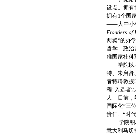
设点
。
拥有
拥有1个国
——大中小
Frontiers of
两翼”的办
哲学、政治
准国家社科
学院以
特、朱启贤
者特聘教授
程”入选者
2
人。目前，
国际化”三
贵仁、“时
学院积极推
意大利马切