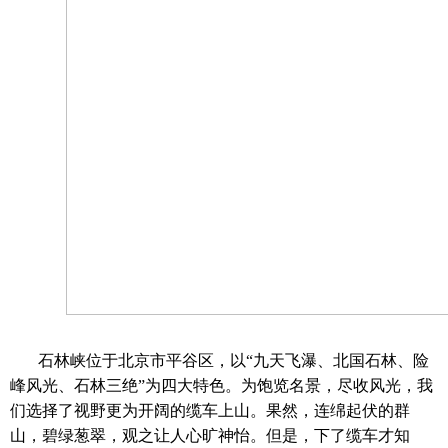
石林峡位于
北京市平谷区，
以
“九天飞瀑、北国石林、险
峰风光、石林三绝”
为四大特色。为
饱览
名景
，尽收
风光，我
们选择了
视野更为开阔
的缆车上山。
果然，连绵起伏
的
群
山，
碧绿葱翠，
观之
让人心旷神怡。但是，下了缆车才知