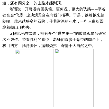
道，还有四分之
一
的山路才能到顶。
俗话说
，
开弓没有回头箭。
更何况，
更大的
诱惑
平谷
——
钛合金
“飞碟” 玻璃观景台
在
向
我们招手。
于是
，
踩着
越来越
陡峭、越来越狭窄的
石阶
，
伴着淋漓
的汗水，
一行人曲折回
绕
着朝山顶
爬去。
无限风光在险峰
，
拥有
多个
“
世界第一
”
的
玻璃
观景台确实
名不虚传。
带着
胜利的喜悦，老师们
漫步
于悬空的
圆
台
上，
极目四方
，
驰骋胸怀
，
抛却
烦扰，
寄情于
大自然之中。