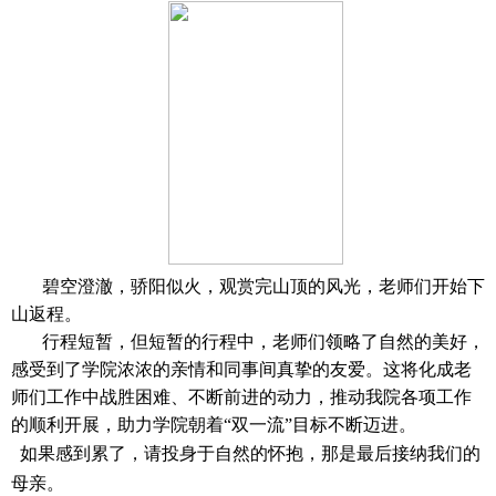
碧空澄澈
，骄阳似火，
观赏
完山顶的风光，
老师们
开始
下
山返程
。
行程短暂，
但短暂
的行程中，老师们
领略了
自然的美好，
感受到了学院
浓浓的亲情
和同事间
真挚
的友爱
。这
将化成老
师们工作
中战胜
困难、不断前进的动力，
推动
我院各项工作
的顺利开展
，助力学院
朝着
“
双一流
”
目标不断迈进。
如果
感到累了，请投身于自然的怀抱，那是
最后
接纳我们的
母亲。