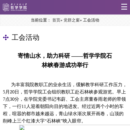
当前位置：
首页
»
党群之窗
» 工会活动
工会活动
寄情山水，助力科研 ——哲学学院石
林峡春游成功举行
为丰富
我院教职工的业余生活，缓解教
学科研
工作压力，
5
月
日
，哲学学院工会组织教职工赴石林峡参观游览。
早上
20
7
点
分
，
在
学院党委
书记
韦
蔚
、工会主席董春雨老师的带领
30
下，一行
11
人迎着朝阳向
目的地
进发
。
经过近
两个小时的
车
程
，
喧嚣
的都市
越来越远
，
青山绿水渐次展开画卷
，
山顶
的
削峰
上三个红漆大字
“
石林峡
”映入眼帘
。