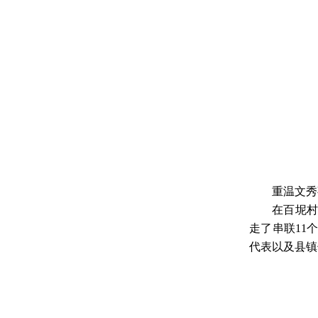
重温文秀
在百坭村
走了串联11
代表以及县镇