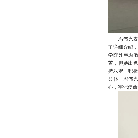
冯伟光表
了详细介绍
学院外事助
苦，但她出
持乐观、积
公仆。冯伟
心，牢记使命