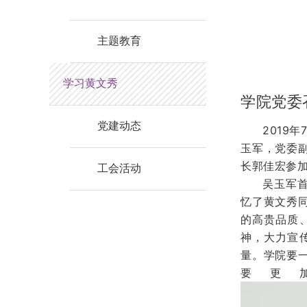
主题教育
学习黄文秀
学院党委
党建动态
2019
玉军，党委
长郭佳宏参
工会活动
吴玉军
忆了黄文秀
的高贵品质
神，大力宣
量。学院要
要更