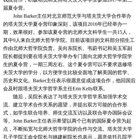
届夏令营。
John Barker主任对北京师范大学与塔夫茨大学合作举办
的塔夫茨大学夏令营印象深刻，该项目2016年已经举办一
期，效果很好。参加该夏令营的北师大文科学生一共15人，
其中9人来自北师大哲学学院。目前该项目的文科部分招生工
作由北师大哲学院负责。吴向东院长、韦蔚书记和吴玉军副
院长都提到要在塔夫茨大学举办专门面向北师大哲学学院学
生的夏令营，一期三周左右。这个夏令营可以不要求选修塔
夫茨大学的学分，以方便学生比较全面地了解美国的哲学、
历史和文化。Barker主任表示很愿意促成这项合作，他回国后
会及时跟塔夫茨大学哲学系主任Erin Kelly联系。
随后，吴院长表达了与塔夫茨大学哲学系加强学术交
流、建立学术合作关系的愿望，并提出双方可能的合作形
式，如学生联合培养、师生交流互访以及联合举办国际会议
等。John Barker主任表示希望以两个已有的国际夏令营为起
点，不断拓宽与北师大哲学学院的合作与交流。塔夫茨大学
孔子学院王命全院长与姚建彬院长也表示，愿意依托孔院平