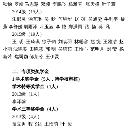
秋怡 罗靖 马恩慧 邓频 李鹏飞 杨雅芳 张天择 叶子豪
2014级（15人）
朱邹灵 涂芃琳 吴 晗 何锦华 赵 硕 吴旭雯 牛利平 黎
燕 李舒媛 胡雨泽 叶玉涵 李 钺 郑潇雨 路 扬 蒋 凡
2015级（19人）
王 玥 王琦琪 徐子钧 刘袁羽 林珊容 赵 统 王雅洁 赵
小丽 沈晓美 田晓慧 郭 明 吴瑶茹 王怡心 范明月 刘 莹 杨
新萍 焦司颖 邹莱兮 王伊灵
二、专项类奖学金
1.
学术奖学金（
5
人，待学校审核）
学术特等奖学金（
1
人）
2013级（1人）
李泽翰
学术三等奖学金（
4
人）
2013级（4人）
贾立男 程飞达 王怡萌 叶 骏