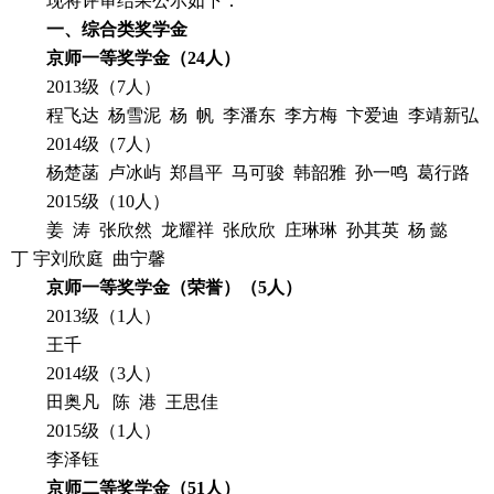
现将评审结果公示如下：
一、综合类奖学金
京师一等奖学金（
24
人）
2013级（7人）
程飞达 杨雪泥 杨 帆 李潘东 李方梅 卞爱迪 李靖新弘
2014级（7人）
杨楚菡 卢冰屿 郑昌平 马可骏 韩韶雅 孙一鸣 葛行路
2015级（10人）
姜 涛 张欣然 龙耀祥 张欣欣 庄琳琳 孙其英 杨 懿
丁 宇刘欣庭 曲宁馨
京师一等奖学金（荣誉）（
5
人）
2013级（1人）
王千
2014级（3人）
田奥凡 陈 港 王思佳
2015级（1人）
李泽钰
京师二等奖学金（
51
人）