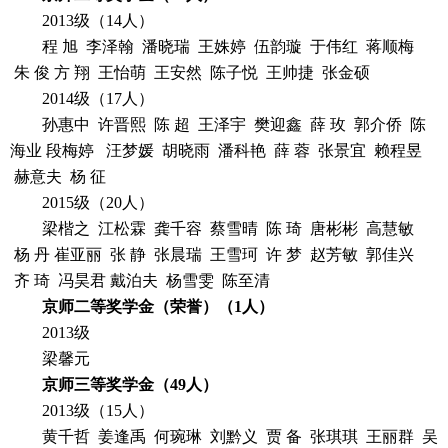
2013级（14人）
程 旭 李泽翰 潘晓瑞 王姝婷 伍韵璇 于伟红 蒋顺梅
朱 俊 方 翔 王怡萌 王安然 陈子悦 王帅捷 张金硕
2014级（17人）
孙惠中 许晋熙 陈 超 王泽宇 樊迎鑫 薛 玫 郭介侨 陈
海业 段梅婷 汪梦媛 胡晓雨 潘科艳 薛 蓉 张景宜 赖程昱
赫意夫 杨 征
2015级（20人）
梁楷之 江松霖 龚千容 蔡雪晴 陈 琦 唐彬彬 高慧敏
杨 丹 崔亚丽 张 静 张晨瑞 王雪珂 许 梦 赵芳敏 郭佳兴
齐 琦 冯昊君 戴泊夫 杨雪雯 陈至清
京师二等奖学金（荣誉）（
1
人）
2013级
梁馨元
京师三等奖学金（
49
人）
2013级（15人）
黄千哲 姜逢禹 何琬琳 刘黔义 贾 备 张琪琪 王丽群 吴