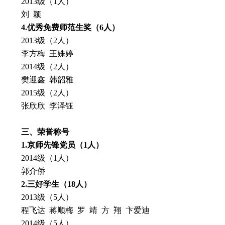
2013级（1人）
刘 颖
4.
优秀免费师范生奖（
6
人）
2013级（2人）
李方梅 王姝婷
2014级（2人）
樊迎鑫 韩韶雅
2015级（2人）
张欣欣 李泽钰
三、荣誉称号
1.
京师先锋党员（
1
人）
2014级（1人）
郭介侨
2.
三好学生（
18
人）
2013级（5人）
程飞达 蒋顺梅 罗 靖 方 翔 卞爱迪
2014级（5人）