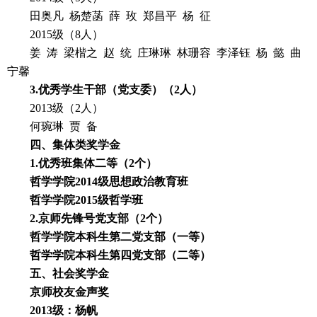
田奥凡 杨楚菡 薛 玫 郑昌平 杨 征
2015级（8人）
姜 涛 梁楷之 赵 统 庄琳琳 林珊容 李泽钰 杨 懿 曲
宁馨
3.
优秀学生干部（党支委）（
2
人）
2013级（2人）
何琬琳 贾 备
四、集体类奖学金
1.
优秀班集体二等（
2
个）
哲学学院
2014
级思想政治教育班
哲学学院
2015
级哲学班
2.
京师先锋号党支部（
2
个）
哲学学院本科生第二党支部（一等）
哲学学院本科生第四党支部（二等）
五、社会奖学金
京师校友金声奖
2013
级：杨帆