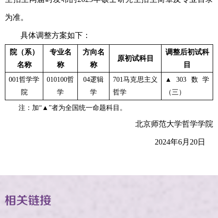
为准。
具体
调整方案如下：
院（系）
专业名
方向名
调整后初试科
原初试科目
名称
称
称
目
001哲学学
010100哲
04逻辑
701马克思主义
▲
303数学
院
学
学
哲学
（三）
注：加“▲”者为全国统一命题
科目。
北京师范大学
哲学学院
202
4
年
6
月
20
日