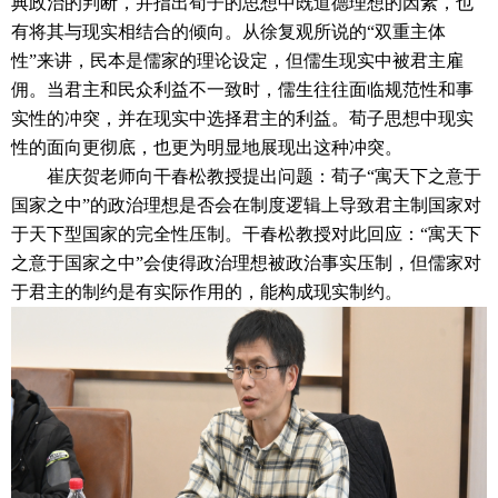
典政治的判断，并指出荀子的思想中既道德理想的因素，也
有将其与现实相结合的倾向。从徐复观所说的“双重主体
性”来讲，民本是儒家的理论设定，但儒生现实中被君主雇
佣。当君主和民众利益不一致时，儒生往往面临规范性和事
实性的冲突，并在现实中选择君主的利益。荀子思想中现实
性的面向更彻底，也更为明显地展现出这种冲突。
崔庆贺老师向干春松教授提出问题：荀子“寓天下之意于
国家之中”的政治理想是否会在制度逻辑上导致君主制国家对
于天下型国家的完全性压制。干春松教授对此回应：“寓天下
之意于国家之中”会使得政治理想被政治事实压制，但儒家对
于君主的制约是有实际作用的，能构成现实制约。