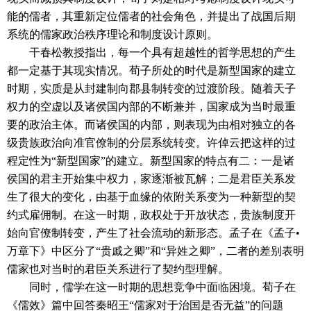
能的儒者，其重新定位儒者的社会角色，并提出了战国后期
系统的儒家政治秩序理论和制度设计原则。
干春松教授指出，每一个具有超越性的哲学思想的产生
都一定基于其现实情况。荀子所处的时代是新型国家的建立
时期，实质是从封建制向郡县制转变的过渡阶段。随着天子
权力的空虚以及诸侯国内部的不断兼并，国家成为当时最重
要的政治主体。而诸侯国的内部，则表现为由相对独立的各
级贵族政治向准官僚制的分层系统转变。许倬云把这样的过
程定性为“新型国家”的建立。新型国家的特点有二：一是诸
侯国的君主开始集中权力，家逐渐被瓦解；二是君臣关系发
生了很大的变化，由基于血缘的依附关系变为一种新型的契
约式雇佣制。在这一时期，政权处于开放状态，贵族制度开
始向官僚制转变，产生了社会流动的新形态。孟子在《孟子•
万章下》中区分了“贵戚之卿”和“异姓之卿”，二者的差别表明
儒家也对当时的君臣关系进行了契约型理解。
同时，儒学在这一时期的思想竞争中面临困境。荀子在
《儒效》篇中回答秦昭王“儒家对于治国是否无益”的问题