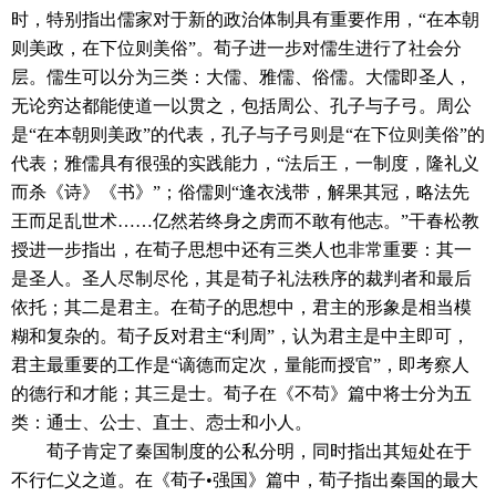
时，特别指出儒家对于新的政治体制具有重要作用，“在本朝
则美政，在下位则美俗”。荀子进一步对儒生进行了社会分
层。儒生可以分为三类：大儒、雅儒、俗儒。大儒即圣人，
无论穷达都能使道一以贯之，包括周公、孔子与子弓。周公
是“在本朝则美政”的代表，孔子与子弓则是“在下位则美俗”的
代表；雅儒具有很强的实践能力，“法后王，一制度，隆礼义
而杀《诗》《书》”；俗儒则“逢衣浅带，解果其冠，略法先
王而足乱世术……亿然若终身之虏而不敢有他志。”干春松教
授进一步指出，在荀子思想中还有三类人也非常重要：其一
是圣人。圣人尽制尽伦，其是荀子礼法秩序的裁判者和最后
依托；其二是君主。在荀子的思想中，君主的形象是相当模
糊和复杂的。荀子反对君主“利周”，认为君主是中主即可，
君主最重要的工作是“谪德而定次，量能而授官”，即考察人
的德行和才能；其三是士。荀子在《不苟》篇中将士分为五
类：通士、公士、直士、悫士和小人。
荀子肯定了秦国制度的公私分明，同时指出其短处在于
不行仁义之道。在《荀子•强国》篇中，荀子指出秦国的最大