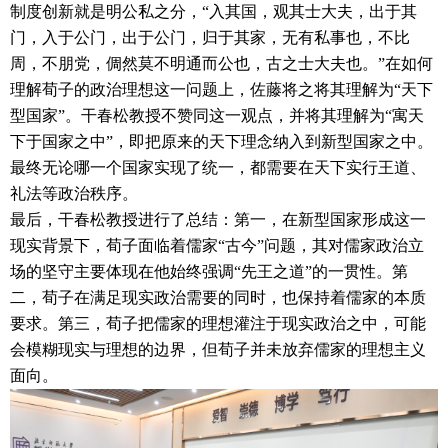
制度创新就是明公私之分，“入其国，观其士大夫，出于其
门，入于公门，出于公门，归于其家，无有私事也，不比
周，不朋党，倜然莫不明通而公也，古之士大夫也。”在如何
理解荀子的政治理想这一问题上，佐藤将之将其理解为“天下
型国家”。干春松教授不赞同这一观点，并将其理解为“寓天
下于国家之中”，即把原来的天下理念纳入到新型国家之中。
最终无论哪一个国家实现了统一，都需要在天下实行王道、
礼法等政治秩序。
最后，干春松教授进行了总结：第一，在新型国家形成这一
现实背景下，荀子面临着儒家“古今”问题，其对儒家政治立
场的坚守主要体现在他始终强调“先王之道”的一贯性。第
二，荀子在满足现实政治需要的同时，也保持着儒家的本质
要求。第三，荀子把儒家的理想灌注于现实政治之中，可能
会模糊现实与理想的边界，但荀子并未放弃儒家的理想主义
面向。