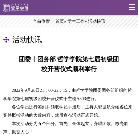
当前位置：
首页
»
学生工作
» 活动快讯
活动快讯
团委丨团务部 哲学学院第七届初级团
校开营仪式顺利举行
2022年9月28日21：00-22：15，由哲学学院团委团务部组织的哲
学学院第七届初级团校开营仪式于主楼A803进行。
各位学员进行签到并领取学员手册后，主持人郭世航介绍各位来
宾并概括活动的大致内容，然后宣布活动正式开始。
本次活动分为五个部分。首先，全体起立，齐唱团歌。嘹亮歌
声，振奋人心！