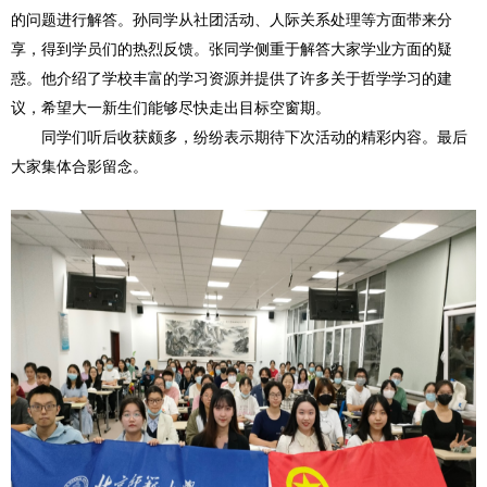
的问题进行解答。孙同学从社团活动、人际关系处理等方面带来分
享，得到学员们的热烈反馈。张同学侧重于解答大家学业方面的疑
惑。他介绍了学校丰富的学习资源并提供了许多关于哲学学习的建
议，希望大一新生们能够尽快走出目标空窗期。
同学们听后收获颇多，纷纷表示期待下次活动的精彩内容。最后
大家集体合影留念。