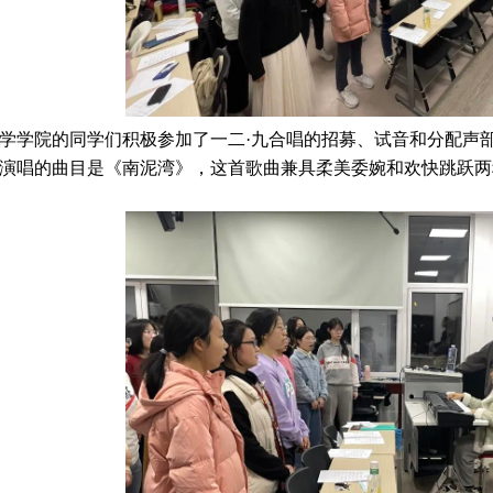
学院的同学们积极参加了一二·九合唱的招募、试音和分配声部
演唱的曲目是《南泥湾》，这首歌曲兼具柔美委婉和欢快跳跃两