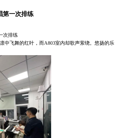
唱第一次排练
唱第一次排练
中飞舞的红叶，而A803室内却歌声萦绕。悠扬的乐