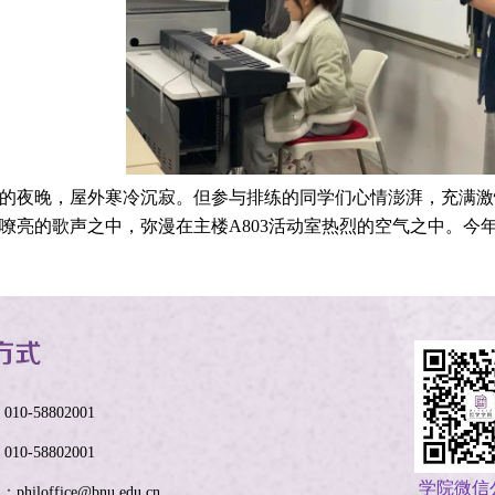
夜晚，屋外寒冷沉寂。但参与排练的同学们心情澎湃，充满激
嘹亮的歌声之中，弥漫在主楼A803活动室热烈的空气之中。今
10-58802001
10-58802001
学院微信
l：philoffice@bnu.edu.cn