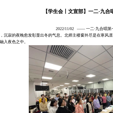
【学生会丨文宣部】一二·九合
2022/11/02 —— 一二·九合
寂的夜晚愈发彰显出冬的气息。北师主楼窗外尽是在寒风凛凛
融入夜色之中。