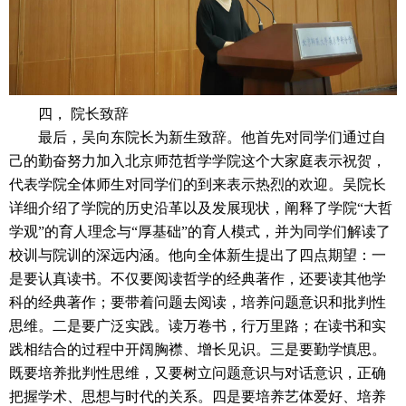
四， 院长致辞
最后，吴向东院长为新生致辞。
他首先对同学们通过自
己的勤奋努力加入北京师范哲学学院这个大家庭表示祝贺，
代表学院全体师生对同学们的到来表示热烈的欢迎。
吴院长
详细介绍了学院的历史沿革以及发展现状，阐释了学院“大哲
学观”的育人理念与“厚基础”的育人模式，并为同学们解读了
校训与院训的深远内涵。
他向全体新生提出了四点期望：
一
是要认真读书。
不仅要阅读哲学的经典著作，还要读其他学
科的经典著作；
要带着问题去阅读，培养问题意识和批判性
思维。
二是要广泛实践。
读万卷书，行万里路；
在读书和实
践相结合的过程中开阔胸襟、增长见识。
三是要勤学慎思。
既要培养批判性思维，又要树立问题意识与对话意识，正确
把握学术、思想与时代的关系。
四是要培养艺体爱好、培养